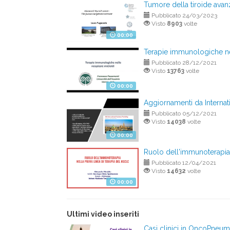
Tumore della tiroide avanz
Pubblicato 24/03/2023
Visto
8903
volte
00:00
Terapie immunologiche ne
Pubblicato 28/12/2021
Visto
13763
volte
00:00
Aggiornamenti da Intern
Pubblicato 05/12/2021
Visto
14038
volte
00:00
Ruolo dell'immunoterapia 
Pubblicato 12/04/2021
Visto
14632
volte
00:00
Ultimi video inseriti
Casi clinici in OncoPneu