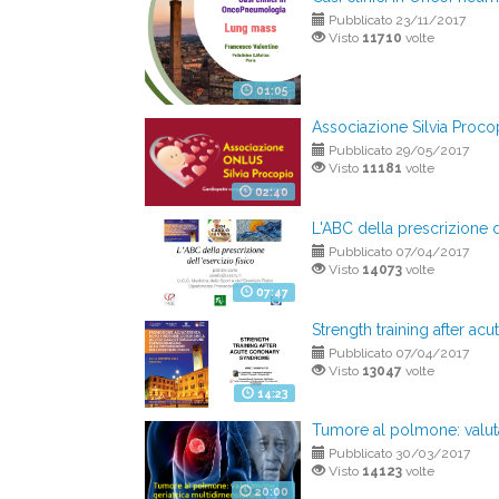
Pubblicato 23/11/2017
Visto
11710
volte
01:05
Associazione Silvia Proco
Pubblicato 29/05/2017
Visto
11181
volte
02:40
L'ABC della prescrizione d
Pubblicato 07/04/2017
Visto
14073
volte
07:47
Strength training after a
Pubblicato 07/04/2017
Visto
13047
volte
14:23
Tumore al polmone: valuta
Pubblicato 30/03/2017
Visto
14123
volte
20:00