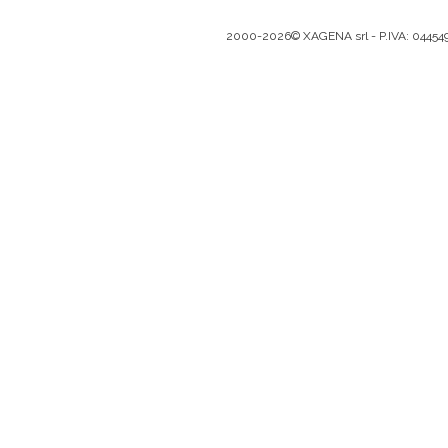
2000-2026© XAGENA srl - P.IVA: 0445493096