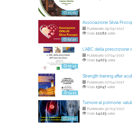
01:05
Associazione Silvia Proco
Pubblicato 29/05/2017
Visto
11182
volte
02:40
L'ABC della prescrizione d
Pubblicato 07/04/2017
Visto
14075
volte
07:47
Strength training after a
Pubblicato 07/04/2017
Visto
13047
volte
14:23
Tumore al polmone: valuta
Pubblicato 30/03/2017
Visto
14123
volte
20:00