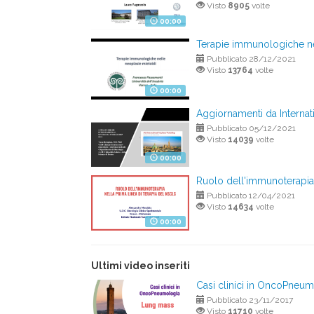
Visto
8905
volte
00:00
Terapie immunologiche ne
Pubblicato 28/12/2021
Visto
13764
volte
00:00
Aggiornamenti da Intern
Pubblicato 05/12/2021
Visto
14039
volte
00:00
Ruolo dell'immunoterapia 
Pubblicato 12/04/2021
Visto
14634
volte
00:00
Ultimi video inseriti
Casi clinici in OncoPneu
Pubblicato 23/11/2017
Visto
11710
volte